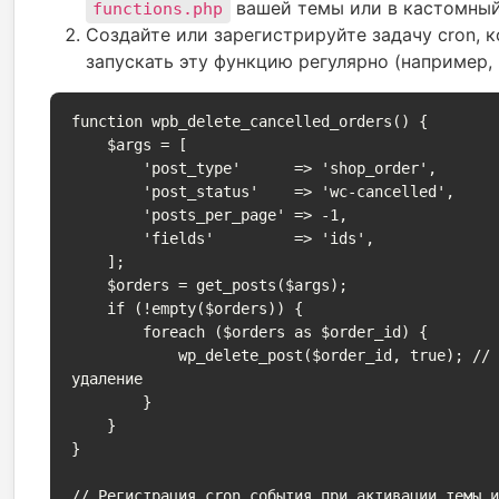
вашей темы или в кастомный
functions.php
Создайте или зарегистрируйте задачу cron, к
запускать эту функцию регулярно (например, р
function wpb_delete_cancelled_orders() {

    $args = [

        'post_type'      => 'shop_order',

        'post_status'    => 'wc-cancelled',

        'posts_per_page' => -1,

        'fields'         => 'ids',

    ];

    $orders = get_posts($args);

    if (!empty($orders)) {

        foreach ($orders as $order_id) {

            wp_delete_post($order_id, true); // принудительное 
удаление

        }

    }

}

// Регистрация cron события при активации темы и