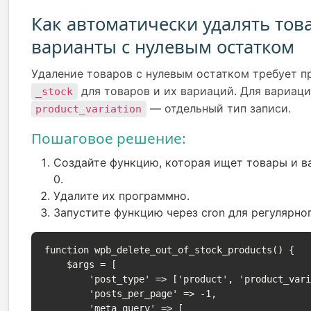
Как автоматически удалять тов
варианты с нулевым остатком
Удаление товаров с нулевым остатком требует п
для товаров и их вариаций. Для вариац
_stock
— отдельный тип записи.
product_variation
Пошаговое решение:
Создайте функцию, которая ищет товары и в
0.
Удалите их программно.
Запустите функцию через cron для регулярно
function wpb_delete_out_of_stock_products() {

    $args = [

        'post_type' => ['product', 'product_variation'],

        'posts_per_page' => -1,

        'meta_query' => [
