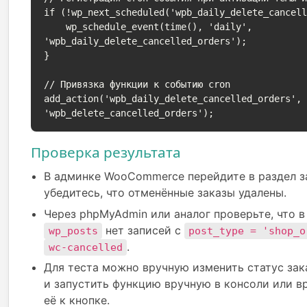
if (!wp_next_scheduled('wpb_daily_delete_cancell
    wp_schedule_event(time(), 'daily', 
'wpb_daily_delete_cancelled_orders');

}

// Привязка функции к событию cron

add_action('wpb_daily_delete_cancelled_orders',
'wpb_delete_cancelled_orders');
Проверка результата
В админке WooCommerce перейдите в раздел з
убедитесь, что отменённые заказы удалены.
Через phpMyAdmin или аналог проверьте, что в
нет записей с
wp_posts
post_type = 'shop_o
.
wc-cancelled
Для теста можно вручную изменить статус зак
и запустить функцию вручную в консоли или в
её к кнопке.