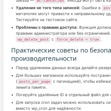
заказа —
. Иногда могут быть к
wc-cancelled
Удаление не того типа записей:
Ошибки в
pos
метаполях могут привести к неправильному уд
Тестируйте на тестовом сайте.
Проблемы с правами доступа:
Функция должна
правами администратора или без ограничений.
с
.
wp_delete_post
force_delete = true
Практические советы по безопа
производительности
Перед удалением данных всегда делайте резер
Для больших магазинов используйте пострани
(
с пагинацией), чтобы избеж
posts_per_page
лимита памяти.
Логируйте удалённые ID в отдельный файл для 
Для запуска cron задач можно использовать с
вместо wp_cron для надёжности.