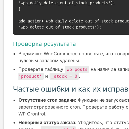
'wpb_daily_delete_out_of_stock_products');

}

add_action('wpb_daily_delete_out_of_stock_produ
'wpb_delete_out_of_stock_products');
Проверка результата
В админке WooCommerce проверьте, что товар
нулевым запасом удалены.
Проверьте таблицу
на наличие запи
wp_posts
и
.
'product'
_stock = 0
Частые ошибки и как их исправ
Отсутствие cron задачи:
Функции не запускают
зарегистрированного cron. Проверьте работу c
WP Crontrol.
Неверный статус заказа:
Убедитесь, что стату