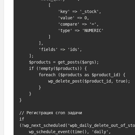
            [

                'key' => '_stock',

                'value' => 0,

                'compare' => '=',

                'type' => 'NUMERIC'

            ]

        ],

        'fields' => 'ids',

    ];

    $products = get_posts($args);

    if (!empty($products)) {

        foreach ($products as $product_id) {

            wp_delete_post($product_id, true);

        }

    }

}

// Регистрация cron задачи

if 
(!wp_next_scheduled('wpb_daily_delete_out_of_sto
    wp_schedule_event(time(), 'daily', 