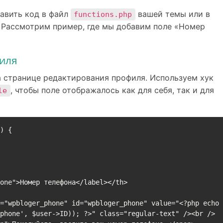
авить код в файл
вашей темы или в
functions.php
. Рассмотрим пример, где мы добавим поле «Номер
иля
а странице редактирования профиля. Используем хук
, чтобы поле отображалось как для себя, так и для
le
) {

phone', $user->ID)); ?>" class="regular-text" /><br />
