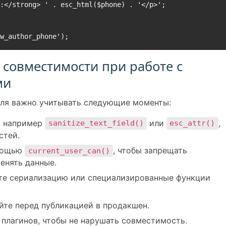
ow_author_phone');
 совместимости при работе с
ми
ля важно учитывать следующие моменты:
, например
или
,
sanitize_text_field()
esc_attr()
стей.
омощью
, чтобы запрещать
current_user_can()
енять данные.
те сериализацию или специализированные функции
йте перед публикацией в продакшен.
 плагинов, чтобы не нарушать совместимость.