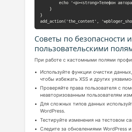
        echo '<p><strong>Телефон автора:</strong> ' . esc_html($phone) . '</p>';

    }

}

add_action('the_content', 'wpbloger_sh
Советы по безопасности и
пользовательскими поля
При работе с кастомными полями профи
Используйте функции очистки данных
чтобы избежать XSS и других уязвимо
Проверяйте права пользователя с п
неавторизованным пользователям изм
Для сложных типов данных используй
WordPress.
Тестируйте изменения на тестовом са
Следите за обновлениями WordPress и