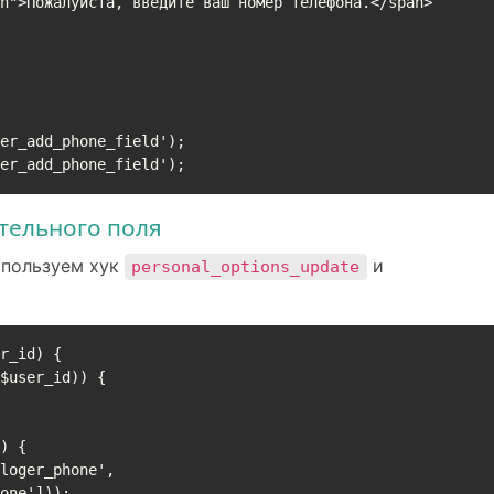
er_add_phone_field');

ger_add_phone_field');
тельного поля
спользуем хук
и
personal_options_update
r_id) {

one']));
