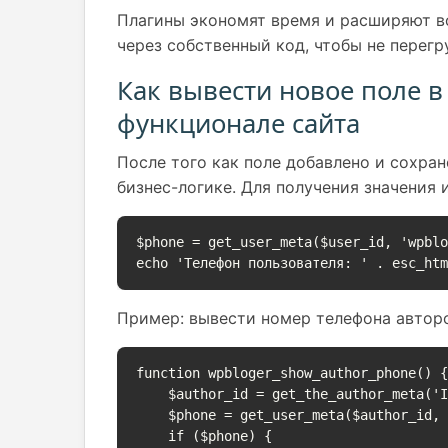
Плагины экономят время и расширяют во
через собственный код, чтобы не перегр
Как вывести новое поле в
функционале сайта
После того как поле добавлено и сохран
бизнес-логике. Для получения значения
$phone = get_user_meta($user_id, 'wpblo
echo 'Телефон пользователя: ' . esc_ht
Пример: вывести номер телефона авторо
function wpbloger_show_author_phone() {
    $author_id = get_the_author_meta('ID');

    $phone = get_user_meta($author_id, 'wpbloger_phone', true);

    if ($phone) {
