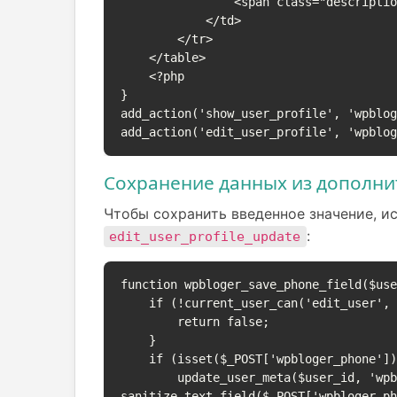
                <span class="description">Пожалуйста, введите ваш номер телефона.</span>

            </td>

        </tr>

    </table>

    <?php

}

add_action('show_user_profile', 'wpblog
add_action('edit_user_profile', 'wpblo
Сохранение данных из дополни
Чтобы сохранить введенное значение, и
:
edit_user_profile_update
function wpbloger_save_phone_field($use
    if (!current_user_can('edit_user', $user_id)) {

        return false;

    }

    if (isset($_POST['wpbloger_phone'])) {

        update_user_meta($user_id, 'wpbloger_phone', 
sanitize_text_field($_POST['wpbloger_ph