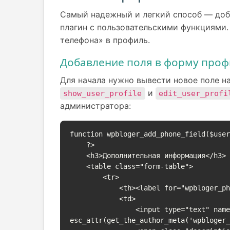
Самый надежный и легкий способ — доб
плагин с пользовательскими функциями
телефона» в профиль.
Добавление поля в форму проф
Для начала нужно вывести новое поле н
и
show_user_profile
edit_user_profi
администратора:
function wpbloger_add_phone_field($user
    ?>

    <h3>Дополнительная информация</h3>

    <table class="form-table">

        <tr>

            <th><label for="wpbloger_phone">Номер телефона</label></th>

            <td>

                <input type="text" name="wpbloger_phone" id="wpbloger_phone" value="<?php echo 
esc_attr(get_the_author_meta('wpbloger_