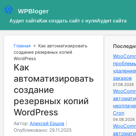
WPBloger
Аудит сайта
Как создать сайт с нуля
Аудит сайта
Главная
>
Как автоматизировать
Последн
создание резервных копий
WooComm
WordPress
проблемы
Как
удаление
автоматизировать
заказов
07.08.2026
создание
WooComm
автомати
резервных копий
неоплаче
WordPress
Cron
04.08.2026
Автор:
Алексей Ершов
|
WooComm
Опубликовано: 29.11.2025
автомати