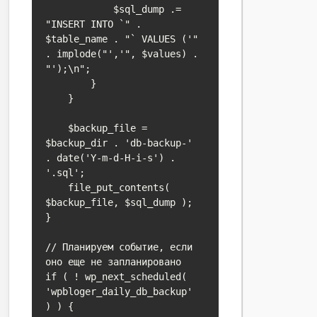
            $sql_dump .= 
"INSERT INTO `" . 
$table_name . "` VALUES ('" 
. implode("','", $values) . 
"');\n";

        }

    }

    $backup_file = 
$backup_dir . 'db-backup-' 
. date('Y-m-d-H-i-s') . 
'.sql';

    file_put_contents( 
$backup_file, $sql_dump );

}

// Планируем событие, если 
оно еще не запланировано

if ( ! wp_next_scheduled( 
'wpbloger_daily_db_backup' 
) ) {
