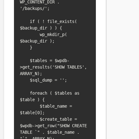
WP_CONTENT_DIR . 
'/backups/';

    if ( ! file_exists( 
$backup_dir ) ) {

        wp_mkdir_p( 
$backup_dir );

    }

    $tables = $wpdb-
>get_results('SHOW TABLES', 
ARRAY_N);

    $sql_dump = '';

    foreach ( $tables as 
$table ) {

        $table_name = 
$table[0];

        $create_table = 
$wpdb->get_row("SHOW CREATE 
TABLE `" . $table_name . 
"`", ARRAY_N);
