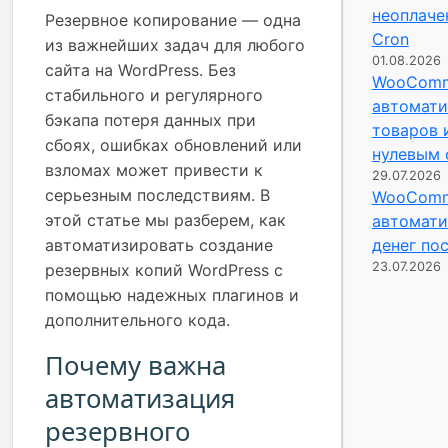
неоплаче
Резервное копирование — одна
Cron
из важнейших задач для любого
01.08.2026
сайта на WordPress. Без
WooComm
стабильного и регулярного
автомати
бэкапа потеря данных при
товаров 
сбоях, ошибках обновлений или
нулевым 
взломах может привести к
29.07.2026
серьезным последствиям. В
WooComm
этой статье мы разберем, как
автомати
автоматизировать создание
денег по
23.07.2026
резервных копий WordPress с
помощью надежных плагинов и
дополнительного кода.
Почему важна
автоматизация
резервного