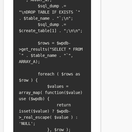
        $sql_dump .= 
"\nDROP TABLE IF EXISTS `" 
. $table_name . "`;\n";

        $sql_dump .= 
$create_table[1] . ";\n\n";

        $rows = $wpdb-
>get_results("SELECT * FROM 
`" . $table_name . "`", 
ARRAY_A);

        foreach ( $rows as 
$row ) {

            $values = 
array_map( function($value) 
use ($wpdb) {

                return 
isset($value) ? $wpdb-
>_real_escape( $value ) : 
'NULL';

            }, $row );
