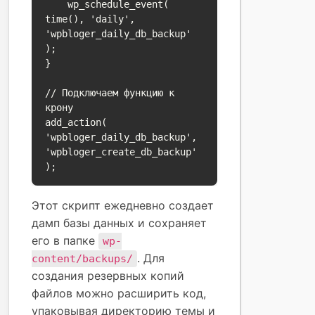
    wp_schedule_event( 
time(), 'daily', 
'wpbloger_daily_db_backup' 
);

}

// Подключаем функцию к 
крону

add_action( 
'wpbloger_daily_db_backup', 
'wpbloger_create_db_backup' 
);
Этот скрипт ежедневно создает
дамп базы данных и сохраняет
его в папке
wp-
. Для
content/backups/
создания резервных копий
файлов можно расширить код,
упаковывая директорию темы и