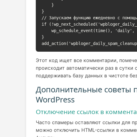
    }

}

// Запускаем функцию ежедневно с помощь
if (!wp_next_scheduled('wpbloger_daily_
    wp_schedule_event(time(), 'daily', 'wpbloger_daily_spam_cleanup');

}

add_action('wpbloger_daily_spam_cleanu
Этот код ищет все комментарии, помечен
происходит автоматически раз в сутки 
поддерживать базу данных в чистоте без
Дополнительные советы п
WordPress
Отключение ссылок в коммент
Часто спамеры оставляют ссылки для пр
можно отключить HTML-ссылки в коммент