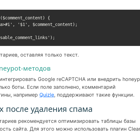
($comment_content) {

isable_comment_links');
тариев, оставляя только текст.
neypot-методов
нтегрировать Google reCAPTCHA или внедрить honeyp
лько боты. Если поле заполнено, комментарий
агины, например
Quizle
, поддерживают такие функции.
 после удаления спама
тариев рекомендуется оптимизировать таблицы базы
сть сайта. Для этого можно использовать плагин Clea