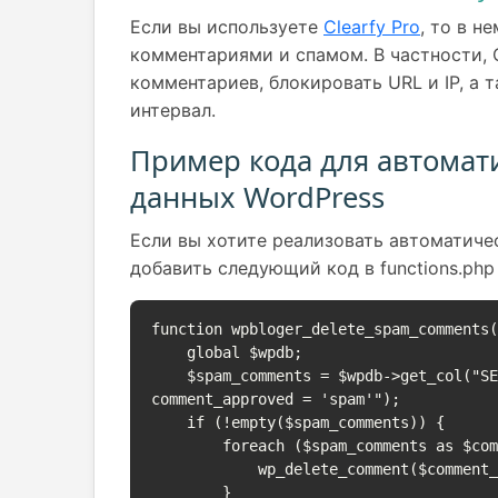
Если вы используете
Clearfy Pro
, то в н
комментариями и спамом. В частности, 
комментариев, блокировать URL и IP, а 
интервал.
Пример кода для автомат
данных WordPress
Если вы хотите реализовать автоматиче
добавить следующий код в functions.php
function wpbloger_delete_spam_comments(
    global $wpdb;

    $spam_comments = $wpdb->get_col("SELECT comment_ID FROM $wpdb->comments WHERE 
comment_approved = 'spam'");

    if (!empty($spam_comments)) {

        foreach ($spam_comments as $comment_id) {

            wp_delete_comment($comment_id, true);

        }
