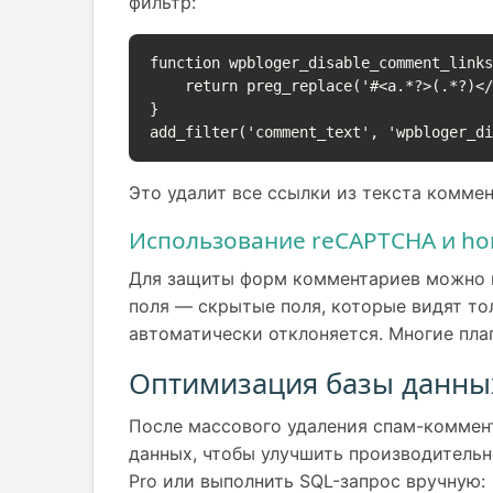
фильтр:
function wpbloger_disable_comment_links
    return preg_replace('#<a.*?>(.*?)</a>#i', '$1', $comment_content);

}

add_filter('comment_text', 'wpbloger_d
Это удалит все ссылки из текста коммен
Использование reCAPTCHA и ho
Для защиты форм комментариев можно и
поля — скрытые поля, которые видят то
автоматически отклоняется. Многие пл
Оптимизация базы данных
После массового удаления спам-коммен
данных, чтобы улучшить производительно
Pro или выполнить SQL-запрос вручную: