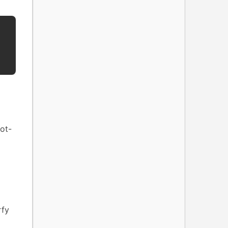
ot-
rfy