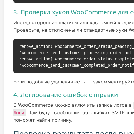
3. Проверка хуков WooCommerce для 
Иногда сторонние плагины или кастомный код м
Проверьте, не отключены ли стандартные хуки 
remove_action('woocommerce_order_status_pending
'woocommerce_send_customer_processing_order_noti
remove_action('woocommerce_order_status_complet
'woocommerce_send_customer_completed_order_noti
Если подобные удаления есть — закомментируйте
4. Логирование ошибок отправки
В WooCommerce можно включить запись логов в
. Там будут сообщения об ошибках SMTP или
Логи
поможет найти причину.
Проверка результата после вн