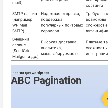
mail()
хостинга
SMTP плагин
Надежная отправка,
Требует на
(например,
поддержка
возможны
WP Mail
популярных почтовых
сложности
SMTP)
сервисов
аутентифи
Внешний
Высокая доставка,
Платные та
сервис
аналитика,
сложность
(SendGrid,
масштабируемость
интеграции
Mailgun и др.)