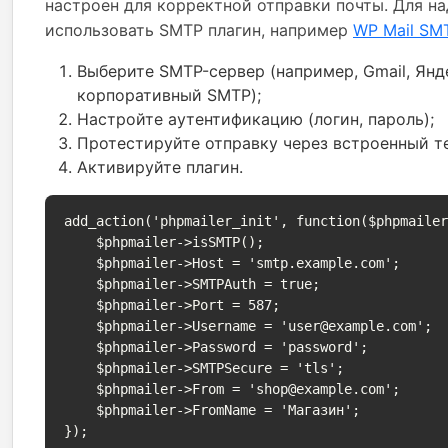
настроен для корректной отправки почты. Для 
использовать SMTP плагин, например
WP Mail SM
Выберите SMTP-сервер (например, Gmail, Янде
корпоративный SMTP);
Настройте аутентификацию (логин, пароль);
Протестируйте отправку через встроенный те
Активируйте плагин.
add_action('phpmailer_init', function($phpmailer
    $phpmailer->isSMTP();

    $phpmailer->Host = 'smtp.example.com';

    $phpmailer->SMTPAuth = true;

    $phpmailer->Port = 587;

    $phpmailer->Username = 'user@example.com';

    $phpmailer->Password = 'password';

    $phpmailer->SMTPSecure = 'tls';

    $phpmailer->From = 'shop@example.com';

    $phpmailer->FromName = 'Магазин';

});