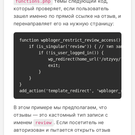
темы следующий код,
functions.php
который проверяет, если пользователь
зашел именно по прямой ссылке на отзыв, и
перенаправляет его на нужную страницу:
function wpbloger_restrict_review_access() {

    if (is_singular('review')) { // тип записи о
        if (!is_user_logged_in()) {

            wp_redirect(home_url('/otzyvy/?utm_s
            exit;

        }

    }

}

add_action('template_redirect', 'wpbloger_restr
В этом примере мы предполагаем, что
отзывы — это кастомный тип записи с
именем
. Если посетитель не
review
авторизован и пытается открыть отзыв