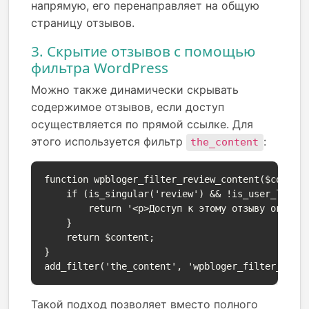
напрямую, его перенаправляет на общую
страницу отзывов.
3. Скрытие отзывов с помощью
фильтра WordPress
Можно также динамически скрывать
содержимое отзывов, если доступ
осуществляется по прямой ссылке. Для
этого используется фильтр
:
the_content
function wpbloger_filter_review_content($content
    if (is_singular('review') && !is_user_logged
        return '<p>Доступ к этому отзыву огранич
    }

    return $content;

}

add_filter('the_content', 'wpbloger_filter_revi
Такой подход позволяет вместо полного