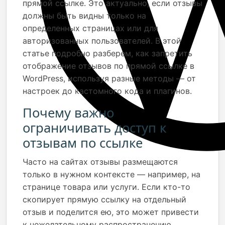
прямой ссылке. Это актуально, если отзывы
должны быть видны только на
определенных страницах или для
авторизованных пользователей. В этой
статье подробно разберем, как запретить
отображение отзывов по прямой ссылке в
WordPress, используя разные методы — от
настроек до кастомного кода и плагинов.
Почему важно
ограничивать доступ к
отзывам по ссылке
Часто на сайтах отзывы размещаются
только в нужном контексте — например, на
странице товара или услуги. Если кто-то
скопирует прямую ссылку на отдельный
отзыв и поделится ею, это может привести
к нежелательному распространению