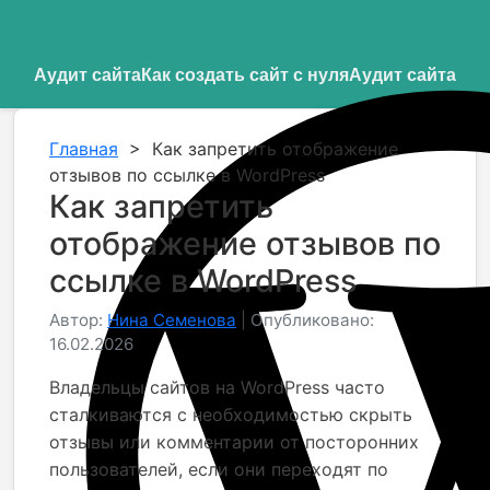
Аудит сайта
Как создать сайт с нуля
Аудит сайта
Главная
>
Как запретить отображение
отзывов по ссылке в WordPress
Как запретить
отображение отзывов по
ссылке в WordPress
Автор:
Нина Семенова
|
Опубликовано:
16.02.2026
Владельцы сайтов на WordPress часто
сталкиваются с необходимостью скрыть
отзывы или комментарии от посторонних
пользователей, если они переходят по