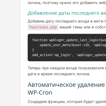
логина, поэтому нужно его добавить либ
Добавление даты последнего вх
Добавим дату последнего входа в мета-
вашей темы или в собст
functions.php
function wpbloger_update_last_login($us
    update_user_meta($user->ID, 'wpbloger_last_login', current_time('mysql'));

}

Теперь при каждом входе пользователя 
дата и время последнего логина.
Автоматическое удаление
WP-Cron
Создадим функцию, которая будет удаля