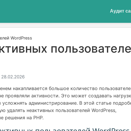
Аудит са
телей WordPress
активных пользовател
 28.02.2026
менем накапливается большое количество пользователе
не проявляли активности. Это может создавать нагруз
 и усложнять администрирование. В этой статье подроб
ую удалять неактивных пользователей WordPress,
ые решения на PHP.
активных пользователей WordPress