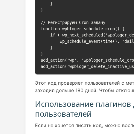
    }

}

// Регистрируем Cron задачу

function wpbloger_schedule_cron() {

    if (!wp_next_scheduled('wpbloger_delete_inactive_users_hook')) {

        wp_schedule_event(time(), 'daily', 'wpbloger_delete_inactive_users_hook');

    }

}

add_action('wp', 'wpbloger_schedule_cro
Этот код проверяет пользователей с мет
заходил дольше 180 дней. Чтобы отключи
Использование плагинов 
пользователей
Если не хочется писать код, можно вос