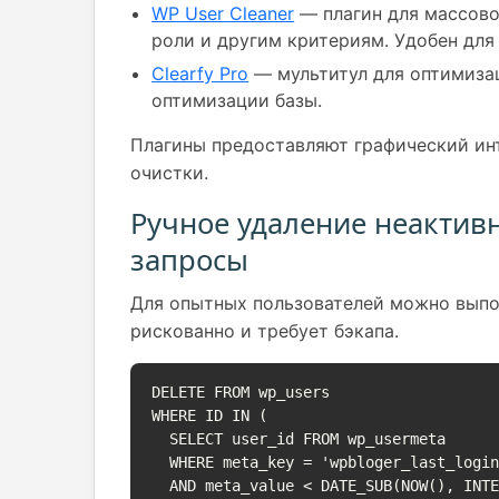
WP User Cleaner
— плагин для массовог
роли и другим критериям. Удобен для
Clearfy Pro
— мультитул для оптимизац
оптимизации базы.
Плагины предоставляют графический ин
очистки.
Ручное удаление неактив
запросы
Для опытных пользователей можно выпол
рискованно и требует бэкапа.
DELETE FROM wp_users

WHERE ID IN (

  SELECT user_id FROM wp_usermeta

  WHERE meta_key = 'wpbloger_last_login'

  AND meta_value < DATE_SUB(NOW(), INTERVAL 180 DAY)
