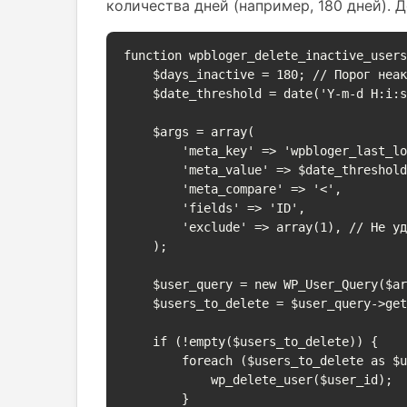
количества дней (например, 180 дней). 
function wpbloger_delete_inactive_users
    $days_inactive = 180; // Порог неактивности в днях

    $date_threshold = date('Y-m-d H:i:s', strtotime('-' . $days_inactive . ' days'));

    $args = array(

        'meta_key' => 'wpbloger_last_login',

        'meta_value' => $date_threshold,

        'meta_compare' => '<',

        'fields' => 'ID',

        'exclude' => array(1), // Не удалять администратора с ID 1

    );

    $user_query = new WP_User_Query($args);

    $users_to_delete = $user_query->get_results();

    if (!empty($users_to_delete)) {

        foreach ($users_to_delete as $user_id) {

            wp_delete_user($user_id);

        }
