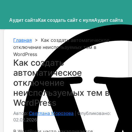
Аудит сайта
Как создать сайт с нуля
Аудит сайта
Главная
>
Как создать автоматическое
отключение неиспользуемых тем в
WordPress
Как создать
автоматическое
отключение
неиспользуемых тем в
WordPress
Автор:
Светлана Морозова
|
Опубликовано:
02.02.2026
В WordPress часто накапливается