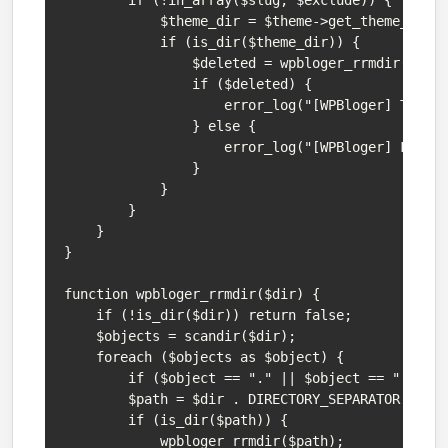
        if (!in_array($slug, $exclude)) {

            $theme_dir = $theme->get_theme_root(
            if (is_dir($theme_dir)) {

                $deleted = wpbloger_rrmdir($them
                if ($deleted) {

                    error_log("[WPBloger] Theme 
                } else {

                    error_log("[WPBloger] Failed
                }

            }

        }

    }

}

function wpbloger_rrmdir($dir) {

    if (!is_dir($dir)) return false;

    $objects = scandir($dir);

    foreach ($objects as $object) {

        if ($object == "." || $object == "..") c
        $path = $dir . DIRECTORY_SEPARATOR . $ob
        if (is_dir($path)) {

            wpbloger_rrmdir($path);
