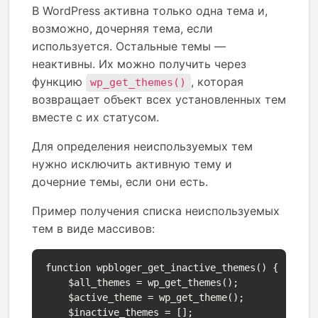
В WordPress активна только одна тема и,
возможно, дочерняя тема, если
используется. Остальные темы —
неактивны. Их можно получить через
функцию
, которая
wp_get_themes()
возвращает объект всех установленных тем
вместе с их статусом.
Для определения неиспользуемых тем
нужно исключить активную тему и
дочерние темы, если они есть.
Пример получения списка неиспользуемых
тем в виде массивов:
function wpbloger_get_inactive_themes() {

    $all_themes = wp_get_themes();

    $active_theme = wp_get_theme();

    $inactive_themes = [];
