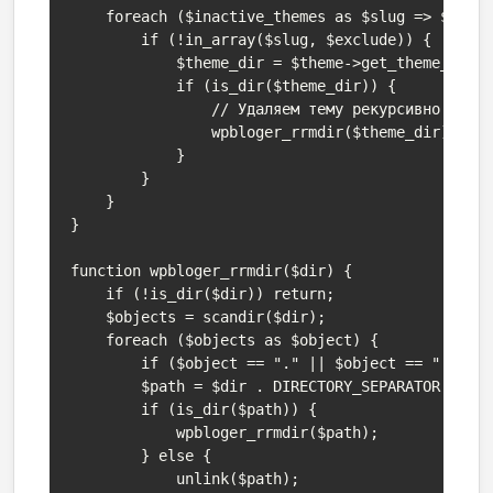
    foreach ($inactive_themes as $slug => $theme
        if (!in_array($slug, $exclude)) {

            $theme_dir = $theme->get_theme_root(
            if (is_dir($theme_dir)) {

                // Удаляем тему рекурсивно

                wpbloger_rrmdir($theme_dir);

            }

        }

    }

}

function wpbloger_rrmdir($dir) {

    if (!is_dir($dir)) return;

    $objects = scandir($dir);

    foreach ($objects as $object) {

        if ($object == "." || $object == "..") c
        $path = $dir . DIRECTORY_SEPARATOR . $ob
        if (is_dir($path)) {

            wpbloger_rrmdir($path);

        } else {

            unlink($path);
