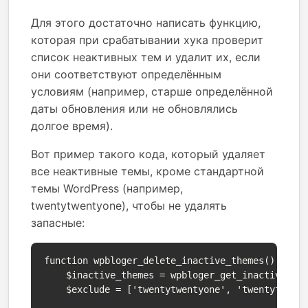
Для этого достаточно написать функцию,
которая при срабатывании хука проверит
список неактивных тем и удалит их, если
они соответствуют определённым
условиям (например, старше определённой
даты обновления или не обновлялись
долгое время).
Вот пример такого кода, который удаляет
все неактивные темы, кроме стандартной
темы WordPress (например,
twentytwentyone), чтобы не удалять
запасные:
function wpbloger_delete_inactive_themes() {

    $inactive_themes = wpbloger_get_inactive_the
    $exclude = ['twentytwentyone', 'twentytwenty