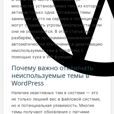
множество установленных тем, из которых
активна только одна. Остальные темы
занимают место на сервере и потенциально
могут создавать угрозы безопасности, если
они не обновляются. В этой статье мы
разберём, как программно реализовать
автоматическое отключение и деактивацию
неиспользуемых тем в WordPress с
помощью хука и WP-функций.
Почему важно отключать
неиспользуемые темы в
WordPress
Наличие неактивных тем в системе — это
не только лишний вес в файловой системе,
но и потенциальная уязвимость. Многие
темы получают обновления с патчами