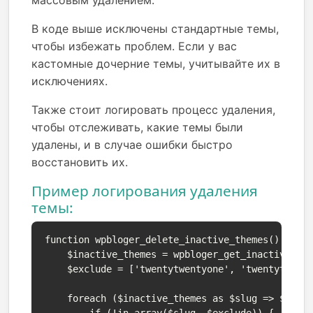
массовым удалением.
В коде выше исключены стандартные темы,
чтобы избежать проблем. Если у вас
кастомные дочерние темы, учитывайте их в
исключениях.
Также стоит логировать процесс удаления,
чтобы отслеживать, какие темы были
удалены, и в случае ошибки быстро
восстановить их.
Пример логирования удаления
темы:
function wpbloger_delete_inactive_themes() {

    $inactive_themes = wpbloger_get_inactive_the
    $exclude = ['twentytwentyone', 'twentytwenty
    foreach ($inactive_themes as $slug => $theme