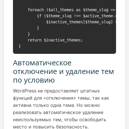
    foreach ($all_themes as $theme_slug => $them
        if ($theme_slug !== $active_theme->get_s
            $inactive_themes[$theme_slug] = $the
        }

    }

    return $inactive_themes;

}
Автоматическое
отключение и удаление тем
по условию
WordPress не предоставляет штатных
функций для «отключения» темы, так как
активна только одна тема. Но можно
реализовать автоматическое удаление
неиспользуемых тем, чтобы освободить
место и повысить безопасность.