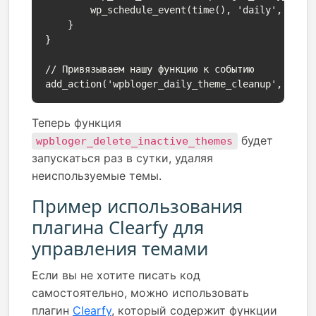
        wp_schedule_event(time(), 'daily', 'wpbl
    }

}

// Привязываем нашу функцию к событию

add_action('wpbloger_daily_theme_cleanup', 'wpb
Теперь функция
будет
wpbloger_delete_inactive_themes
запускаться раз в сутки, удаляя
неиспользуемые темы.
Пример использования
плагина Clearfy для
управления темами
Если вы не хотите писать код
самостоятельно, можно использовать
плагин
Clearfy
, который содержит функции