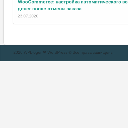
WooCommerce: настройка автоматического во
денег после отмены заказа
23.07.2026
2026 WPBloger ❤ WordPress © Все права защищены.