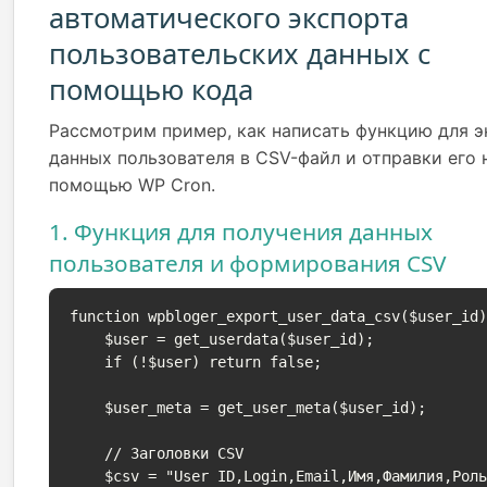
автоматического экспорта
пользовательских данных с
помощью кода
Рассмотрим пример, как написать функцию для э
данных пользователя в CSV-файл и отправки его н
помощью WP Cron.
1. Функция для получения данных
пользователя и формирования CSV
function wpbloger_export_user_data_csv($user_id)
    $user = get_userdata($user_id);

    if (!$user) return false;

    $user_meta = get_user_meta($user_id);

    // Заголовки CSV

    $csv = "User ID,Login,Email,Имя,Фамилия,Роль\n";
