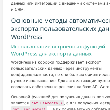
данных или интеграции с внешними системами а
и CRM.
Основные методы автоматичес
экспорта пользовательских дан
WordPress
Использование встроенных функций
WordPress для экспорта данных
WordPress из коробки поддерживает экспорт
пользовательских данных через инструменты
конфиденциальности, но они больше ориентиров
ручное использование. Для автоматизации нужно
создавать собственные решения на базе API Word
Основной функцией для получения данных польз
является
, а для получения мет
get_userdata()
. На их основе можно собрать 
get_user_meta()