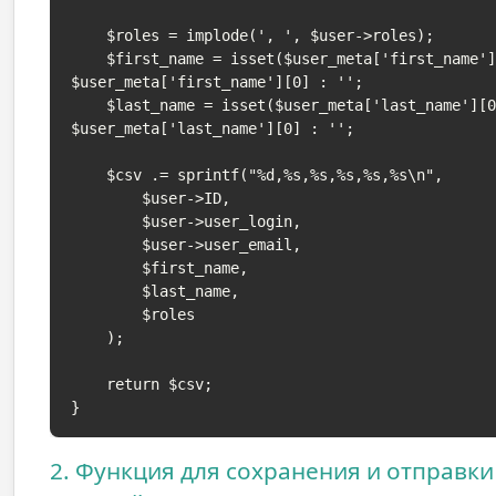
    $roles = implode(', ', $user->roles);

    $first_name = isset($user_meta['first_name'][0]) ? 
$user_meta['first_name'][0] : '';

    $last_name = isset($user_meta['last_name'][0]) ? 
$user_meta['last_name'][0] : '';

    $csv .= sprintf("%d,%s,%s,%s,%s,%s\n",

        $user->ID,

        $user->user_login,

        $user->user_email,

        $first_name,

        $last_name,

        $roles

    );

    return $csv;

}
2. Функция для сохранения и отправки