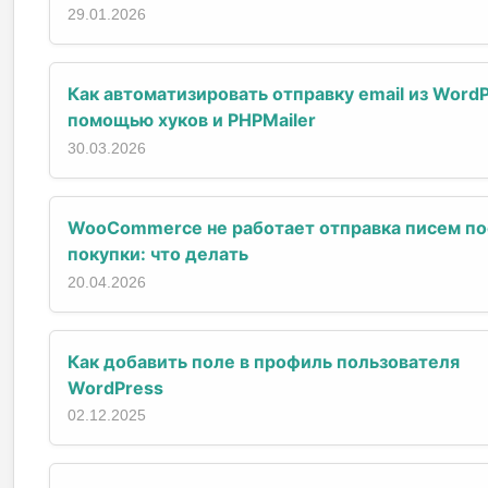
29.01.2026
Как автоматизировать отправку email из WordP
помощью хуков и PHPMailer
30.03.2026
WooCommerce не работает отправка писем по
покупки: что делать
20.04.2026
Как добавить поле в профиль пользователя
WordPress
02.12.2025