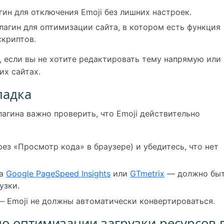
ин для отключения Emoji без лишних настроек.
агин для оптимизации сайта, в котором есть функция
скриптов.
, если вы не хотите редактировать тему напрямую или
их сайтах.
ладка
агина важно проверить, что Emoji действительно
ез «Просмотр кода» в браузере) и убедитесь, что нет
на
Google PageSpeed Insights
или
GTmetrix
— должно бы
узки.
— Emoji не должны автоматически конвертироваться.
о оптимизации загрузки ресурсов 