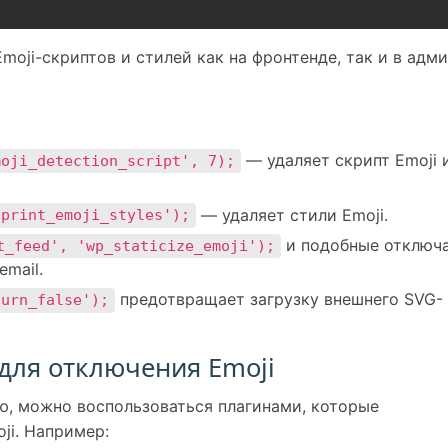
moji-скриптов и стилей как на фронтенде, так и в адм
— удаляет скрипт Emoji 
moji_detection_script', 7);
— удаляет стили Emoji.
'print_emoji_styles');
и подобные отключ
t_feed', 'wp_staticize_emoji');
email.
предотвращает загрузку внешнего SVG-
turn_false');
для отключения Emoji
ую, можно воспользоваться плагинами, которые
ji. Например: