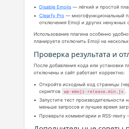
Disable Emojis
— лёгкий и простой плаг
Clearfy Pro
— многофункциональный пл
отключения Emoji и других ненужных 
Использование плагина особенно удобно
планируете отключить Emoji на нескольк
Проверка результата и от
После добавления кода или установки пл
отключены и сайт работает корректно:
Откройте исходный код страницы (чер
скриптов
.
wp-emoji-release.min.js
Запустите тест производительности 
меньше запросов и лучшее время загр
Проверьте комментарии и RSS-ленту 
Дополнительные советы п