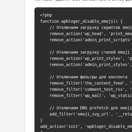
<?php

function wpbloger_disable_emoji() {

    // Отключаем загрузку скриптов emoji

    remove_action('wp_head', 'print_emoji_detection_script', 7);

    remove_action('admin_print_scripts', 'print_emoji_detection_script');

    // Отключаем загрузку стилей emoji

    remove_action('wp_print_styles', 'print_emoji_styles');

    remove_action('admin_print_styles', 'print_emoji_styles');

    // Отключаем фильтры для контента

    remove_filter('the_content_feed', 'wp_staticize_emoji');

    remove_filter('comment_text_rss', 'wp_staticize_emoji');

    remove_filter('wp_mail', 'wp_staticize_emoji_for_email');

    // Отключаем DNS prefetch для emoji

    add_filter('emoji_svg_url', '__return_false');

}

add_action('init', 'wpbloger_disable_em