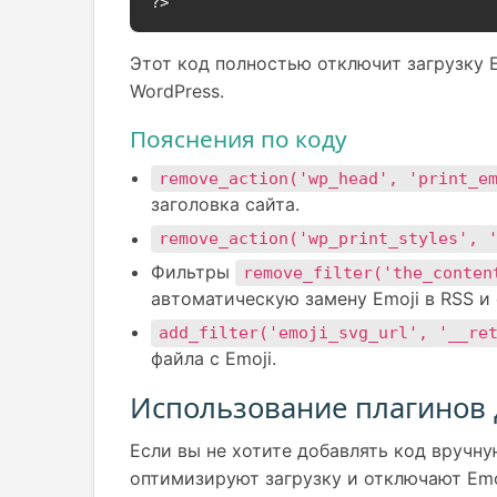
?>
Этот код полностью отключит загрузку E
WordPress.
Пояснения по коду
remove_action('wp_head', 'print_e
заголовка сайта.
remove_action('wp_print_styles', 
Фильтры
remove_filter('the_conten
автоматическую замену Emoji в RSS и 
add_filter('emoji_svg_url', '__re
файла с Emoji.
Использование плагинов 
Если вы не хотите добавлять код вручн
оптимизируют загрузку и отключают Emo