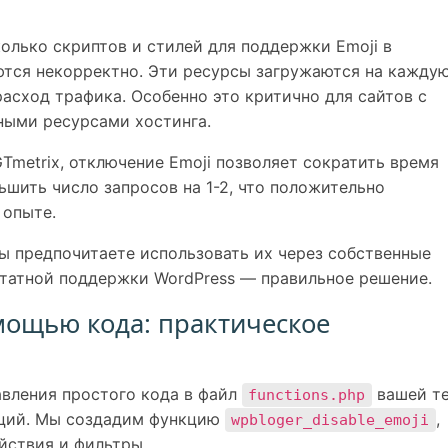
олько скриптов и стилей для поддержки Emoji в
аются некорректно. Эти ресурсы загружаются на кажду
расход трафика. Особенно это критично для сайтов с
ыми ресурсами хостинга.
GTmetrix, отключение Emoji позволяет сократить время
ьшить число запросов на 1-2, что положительно
 опыте.
вы предпочитаете использовать их через собственные
татной поддержки WordPress — правильное решение.
мощью кода: практическое
вления простого кода в файл
вашей т
functions.php
нкций. Мы создадим функцию
,
wpbloger_disable_emoji
ействия и фильтры.