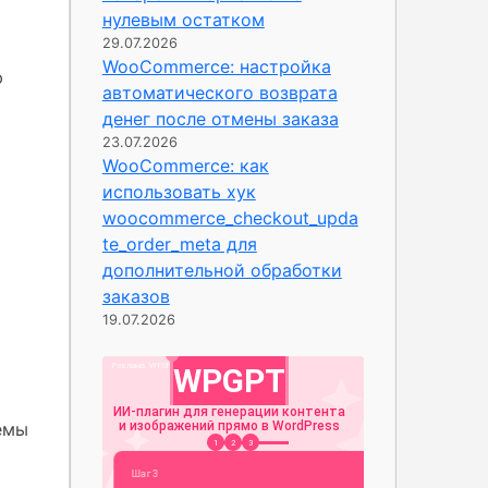
нулевым остатком
29.07.2026
WooCommerce: настройка
ю
автоматического возврата
денег после отмены заказа
23.07.2026
WooCommerce: как
использовать хук
woocommerce_checkout_upda
te_order_meta для
дополнительной обработки
заказов
19.07.2026
емы