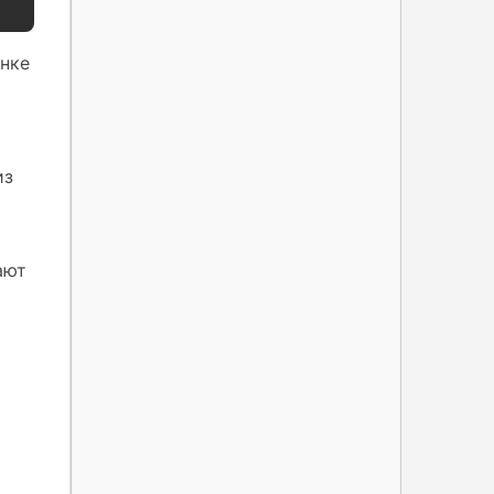
инке
из
ают