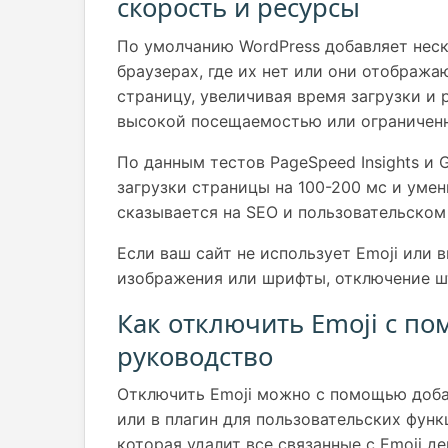
скорость и ресурсы
По умолчанию WordPress добавляет неск
браузерах, где их нет или они отображ
страницу, увеличивая время загрузки и 
высокой посещаемостью или ограниченн
По данным тестов PageSpeed Insights и 
загрузки страницы на 100-200 мс и умен
сказывается на SEO и пользовательском
Если ваш сайт не использует Emoji или 
изображения или шрифты, отключение ш
Как отключить Emoji с по
руководство
Отключить Emoji можно с помощью доба
или в плагин для пользовательских фу
которая удалит все связанные с Emoji д