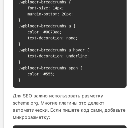
.wpbloger-breadcrumbs {

    font-size: 14px;

    margin-bottom: 20px;

}

.wpbloger-breadcrumbs a {

    color: #0073aa;

    text-decoration: none;

}

.wpbloger-breadcrumbs a:hover {

    text-decoration: underline;

}

.wpbloger-breadcrumbs span {

    color: #555;

}
Для SEO важно использовать разметку
schema.org. Многие плагины это делают
автоматически. Если пишете код сами, добавьте
микроразметку: