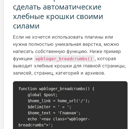
сделать автоматические
хлебные крошки своими
силами
Если не хочется использовать плагины или
нужна полностью уникальная верстка, можно
написать собственную функцию. Ниже пример
функции
, которая
wpbloger_breadcrumbs()
выводит хлебные крошки для главной страницы,
записей, страниц, категорий и архивов.
function wpbloger_breadcrumbs() {

    global $post;

    $home_link = home_url('/');

    $delimiter = ' » ';

    $home_text = 'Главная';

    echo '<nav class="wpbloger-
breadcrumbs">';
