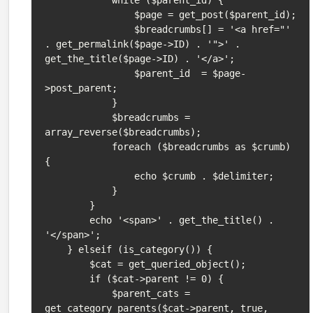
                $page = get_post($parent_id);

                $breadcrumbs[] = '<a href="' 
. get_permalink($page->ID) . '">' . 
get_the_title($page->ID) . '</a>';

                $parent_id  = $page-
>post_parent;

            }

            $breadcrumbs = 
array_reverse($breadcrumbs);

            foreach ($breadcrumbs as $crumb) 
{

                echo $crumb . $delimiter;

            }

        }

        echo '<span>' . get_the_title() . 
'</span>';

    } elseif (is_category()) {

        $cat = get_queried_object();

        if ($cat->parent != 0) {

            $parent_cats = 
get_category_parents($cat->parent, true, 