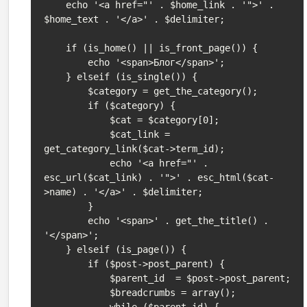
    echo '<a href="' . $home_link . '">' . 
$home_text . '</a>' . $delimiter;

    if (is_home() || is_front_page()) {

        echo '<span>Блог</span>';

    } elseif (is_single()) {

        $category = get_the_category();

        if ($category) {

            $cat = $category[0];

            $cat_link = 
get_category_link($cat->term_id);

            echo '<a href="' . 
esc_url($cat_link) . '">' . esc_html($cat-
>name) . '</a>' . $delimiter;

        }

        echo '<span>' . get_the_title() . 
'</span>';

    } elseif (is_page()) {

        if ($post->post_parent) {

            $parent_id  = $post->post_parent;

            $breadcrumbs = array();

            while ($parent_id) {
