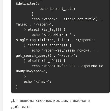
$delimiter);

            echo $parent_cats;

        }

        echo '<span>' . single_cat_title('', 
false) . '</span>';

    } elseif (is_tag()) {

        echo '<span>Метка: ' . 
single_tag_title('', false) . '</span>';

    } elseif (is_search()) {

        echo '<span>Результаты поиска: ' . 
get_search_query() . '</span>';

    } elseif (is_404()) {

        echo '<span>Ошибка 404 - страница не 
найдена</span>';

    }

    echo '</nav>';

}
Для вывода хлебных крошек в шаблоне
добавьте: