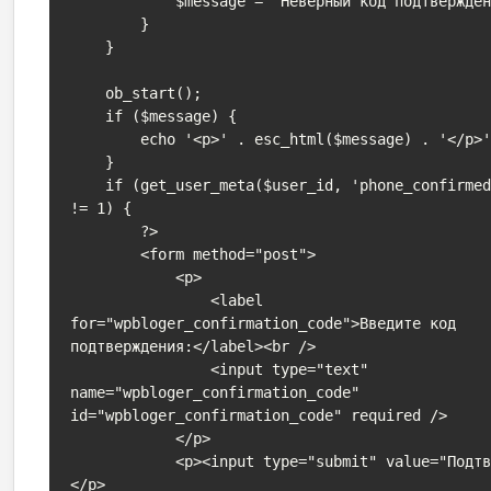
            $message = 'Неверный код подтверждения.';

        }

    }

    ob_start();

    if ($message) {

        echo '<p>' . esc_html($message) . '</p>';

    }

    if (get_user_meta($user_id, 'phone_confirmed', true) 
!= 1) {

        ?>

        <form method="post">

            <p>

                <label 
for="wpbloger_confirmation_code">Введите код 
подтверждения:</label><br />

                <input type="text" 
name="wpbloger_confirmation_code" 
id="wpbloger_confirmation_code" required />

            </p>

            <p><input type="submit" value="Подтвердить" />
</p>
