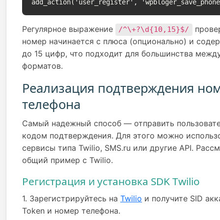
add_action('user_register', 'wpbloger_save_phon
Регулярное выражение
провер
/^\+?\d{10,15}$/
номер начинается с плюса (опционально) и содер
до 15 цифр, что подходит для большинства меж
форматов.
Реализация подтверждения но
телефона
Самый надежный способ — отправить пользоват
кодом подтверждения. Для этого можно использ
сервисы типа Twilio, SMS.ru или другие API. Расс
общий пример с Twilio.
Регистрация и установка SDK Twilio
1. Зарегистрируйтесь на
Twilio
и получите SID акк
Token и номер телефона.