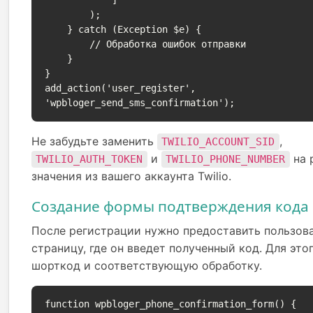
        );

    } catch (Exception $e) {

        // Обработка ошибок отправки

    }

}

add_action('user_register', 
'wpbloger_send_sms_confirmation');
Не забудьте заменить
,
TWILIO_ACCOUNT_SID
и
на 
TWILIO_AUTH_TOKEN
TWILIO_PHONE_NUMBER
значения из вашего аккаунта Twilio.
Создание формы подтверждения кода
После регистрации нужно предоставить пользов
страницу, где он введет полученный код. Для это
шорткод и соответствующую обработку.
function wpbloger_phone_confirmation_form() {
