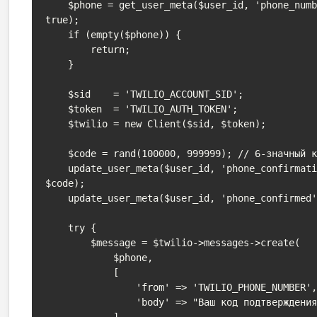
    $phone = get_user_meta($user_id, 'phone_number', 
true);

    if (empty($phone)) {

        return;

    }

    $sid    = 'TWILIO_ACCOUNT_SID';

    $token  = 'TWILIO_AUTH_TOKEN';

    $twilio = new Client($sid, $token);

    $code = rand(100000, 999999); // 6-значный код

    update_user_meta($user_id, 'phone_confirmation_code', 
$code);

    update_user_meta($user_id, 'phone_confirmed', 0);

    try {

        $message = $twilio->messages->create(

            $phone,

            [

                'from' => 'TWILIO_PHONE_NUMBER',

                'body' => "Ваш код подтверждения: $code"

            ]
