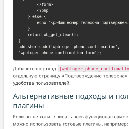
        </form>

        <?php

    } else {

        echo '<p>Ваш номер телефона подтвержден.</p>';

    }

    return ob_get_clean();

}

add_shortcode('wpbloger_phone_confirmation', 
'wpbloger_phone_confirmation_form');
Добавьте шорткод
[wpbloger_phone_confirmati
отдельную страницу «Подтверждение телефона» 
удобства пользователей.
Альтернативные подходы и по
плагины
Если вы не хотите писать весь функционал самос
можно использовать готовые плагины, например: