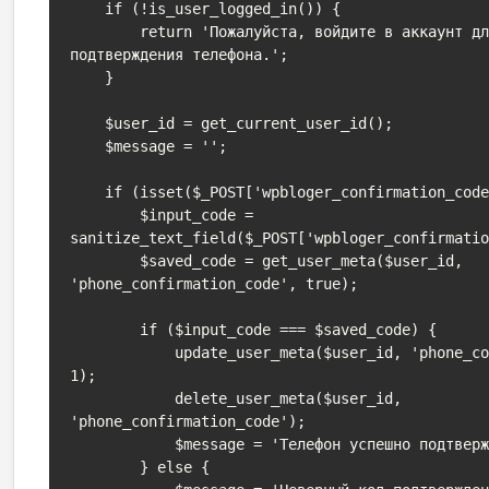
    if (!is_user_logged_in()) {

        return 'Пожалуйста, войдите в аккаунт для 
подтверждения телефона.';

    }

    $user_id = get_current_user_id();

    $message = '';

    if (isset($_POST['wpbloger_confirmation_code'])) {

        $input_code = 
sanitize_text_field($_POST['wpbloger_confirmatio
        $saved_code = get_user_meta($user_id, 
'phone_confirmation_code', true);

        if ($input_code === $saved_code) {

            update_user_meta($user_id, 'phone_confirmed', 
1);

            delete_user_meta($user_id, 
'phone_confirmation_code');

            $message = 'Телефон успешно подтвержден!';

        } else {
