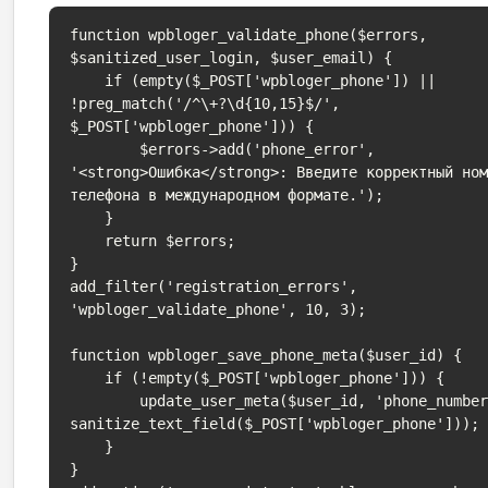
function wpbloger_validate_phone($errors, 
$sanitized_user_login, $user_email) {

    if (empty($_POST['wpbloger_phone']) || 
!preg_match('/^\+?\d{10,15}$/', 
$_POST['wpbloger_phone'])) {

        $errors->add('phone_error', 
'<strong>Ошибка</strong>: Введите корректный но
телефона в международном формате.');

    }

    return $errors;

}

add_filter('registration_errors', 
'wpbloger_validate_phone', 10, 3);

function wpbloger_save_phone_meta($user_id) {

    if (!empty($_POST['wpbloger_phone'])) {

        update_user_meta($user_id, 'phone_number', 
sanitize_text_field($_POST['wpbloger_phone']));

    }

}
