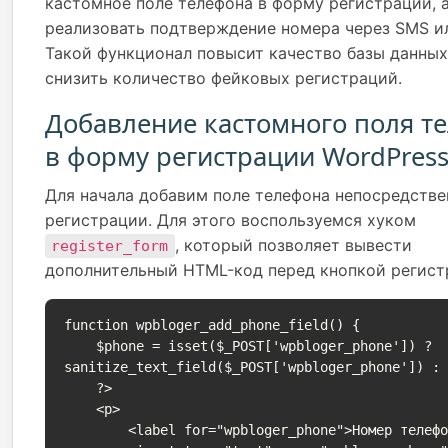
кастомное поле телефона в форму регистрации, 
реализовать подтверждение номера через SMS ил
Такой функционал повысит качество базы данных
снизить количество фейковых регистраций.
Добавление кастомного поля т
в форму регистрации WordPres
Для начала добавим поле телефона непосредстве
регистрации. Для этого воспользуемся хуком
, который позволяет вывести
register_form
дополнительный HTML-код перед кнопкой регист
function wpbloger_add_phone_field() {

    $phone = isset($_POST['wpbloger_phone']) ? 
sanitize_text_field($_POST['wpbloger_phone']) : 
    ?>

    <p>

        <label for="wpbloger_phone">Номер телефона<br />
