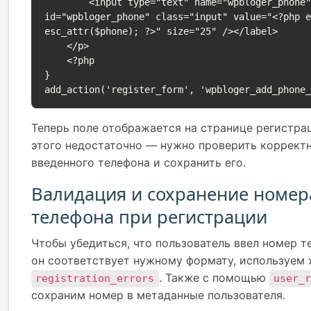
        <input type="text" name="wpbloger_phone" 
id="wpbloger_phone" class="input" value="<?php 
esc_attr($phone); ?>" size="25" /></label>

    </p>

    <?php

}

add_action('register_form', 'wpbloger_add_phone
Теперь поле отображается на странице регистра
этого недостаточно — нужно проверить коррект
введенного телефона и сохранить его.
Валидация и сохранение номер
телефона при регистрации
Чтобы убедиться, что пользователь ввел номер т
он соответствует нужному формату, используем 
. Также с помощью
registration_errors
user_
сохраним номер в метаданные пользователя.