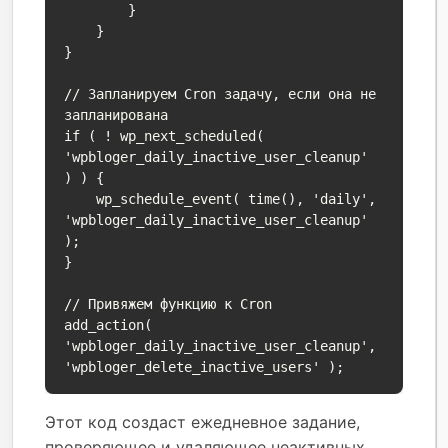
        }

    }

}

// Запланируем Cron задачу, если она не 
запланирована

if ( ! wp_next_scheduled( 
'wpbloger_daily_inactive_user_cleanup' 
) ) {

    wp_schedule_event( time(), 'daily', 
'wpbloger_daily_inactive_user_cleanup' 
);

}

// Привяжем функцию к Cron

add_action( 
'wpbloger_daily_inactive_user_cleanup', 
'wpbloger_delete_inactive_users' );
Этот код создаст ежедневное задание,
проверяющее и удаляющее неактивных