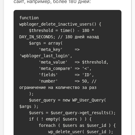
сайт, например, более 180 дней:
function 
wpbloger_delete_inactive_users() {

    $threshold = time() - 180 * 
DAY_IN_SECONDS; // 180 дней назад

    $args = array(

        'meta_key'     => 
'wpbloger_last_login',

        'meta_value'   => $threshold,

        'meta_compare' => '<',

        'fields'       => 'ID',

        'number'       => 50, // 
ограничение на количество за раз

    );

    $user_query = new WP_User_Query( 
$args );

    $users = $user_query->get_results();

    if ( ! empty( $users ) ) {

        foreach ( $users as $user_id ) {

            wp_delete_user( $user_id );
